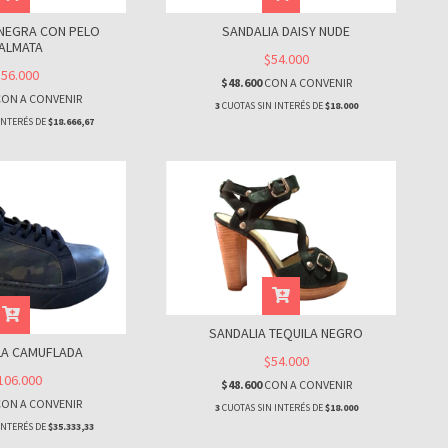
 NEGRA CON PELO
SANDALIA DAISY NUDE
ALMATA
$54.000
$56.000
$48.600
CON
A CONVENIR
CON
A CONVENIR
3
CUOTAS SIN INTERÉS DE
$18.000
INTERÉS DE
$18.666,67
SANDALIA TEQUILA NEGRO
LA CAMUFLADA
$54.000
106.000
$48.600
CON
A CONVENIR
CON
A CONVENIR
3
CUOTAS SIN INTERÉS DE
$18.000
INTERÉS DE
$35.333,33