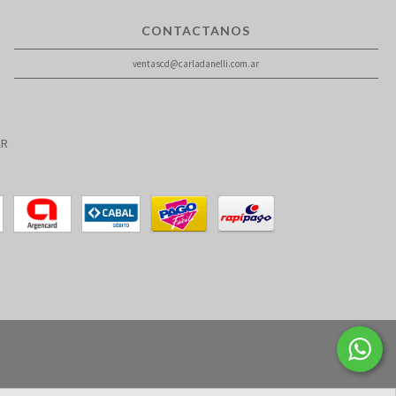
CONTACTANOS
ventascd@carladanelli.com.ar
AR
o