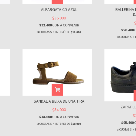
BALLERINA
ALPARGATA CD AZUL
D
$36.000
$32.400
CON
A CONVENIR
$50.400
3
CUOTAS SIN INTERÉS DE
$12.000
3
CUOTAS SIN 
SANDALIA BEIXA DE UNA TIRA
ZAPATIL
$54.000
$
$48.600
CON
A CONVENIR
$95.400
3
CUOTAS SIN INTERÉS DE
$18.000
3
CUOTAS SIN 