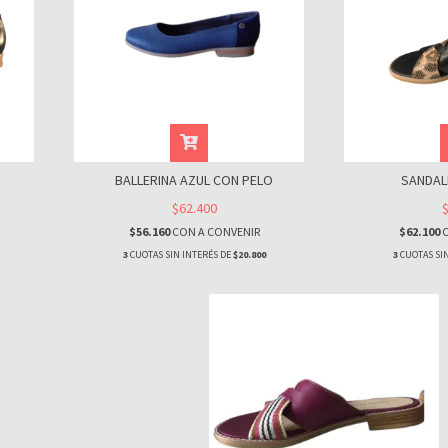
BALLERINA AZUL CON PELO
SANDALI
$62.400
$56.160
CON
A CONVENIR
$62.100
3
CUOTAS SIN INTERÉS DE
$20.800
3
CUOTAS SIN