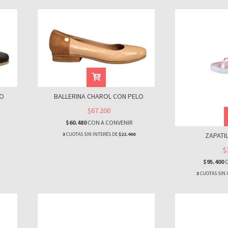
LO
BALLERINA CHAROL CON PELO
$67.200
$60.480
CON
A CONVENIR
ZAPATI
3
CUOTAS SIN INTERÉS DE
$22.400
$
$95.400
3
CUOTAS SIN 