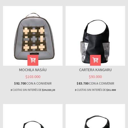
MOCHILA NASÁU
CARTERA KANGARU
$103.000
$93.000
$92.700
CON
A CONVENIR
$83.700
CON
A CONVENIR
3
CUOTAS SIN INTERÉS DE
$34.333,33
3
CUOTAS SIN INTERÉS DE
$31.000