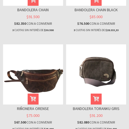
BANDOLERA CHAIN
BANDOLERA CHAIN BLACK
$91.500
$85.000
$82.350
CON
A CONVENIR
$76.500
CON
A CONVENIR
3
CUOTAS SIN INTERÉS DE
$30.500
3
CUOTAS SIN INTERÉS DE
$28.333,33
RIÑONERA ORENSE
BANDOLERA TORANKU GRIS
$75.000
$91.200
$67.500
CON
A CONVENIR
$82.080
CON
A CONVENIR
3
CUOTAS SIN INTERÉS DE
$25.000
3
CUOTAS SIN INTERÉS DE
$30.400