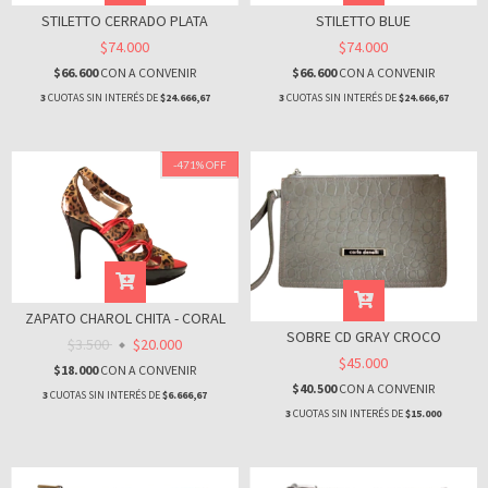
STILETTO CERRADO PLATA
STILETTO BLUE
$74.000
$74.000
$66.600
CON
A CONVENIR
$66.600
CON
A CONVENIR
3
CUOTAS SIN INTERÉS DE
$24.666,67
3
CUOTAS SIN INTERÉS DE
$24.666,67
-471
%
OFF
ZAPATO CHAROL CHITA - CORAL
SOBRE CD GRAY CROCO
$3.500
$20.000
$45.000
$18.000
CON
A CONVENIR
$40.500
CON
A CONVENIR
3
CUOTAS SIN INTERÉS DE
$6.666,67
3
CUOTAS SIN INTERÉS DE
$15.000