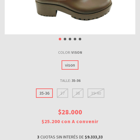
COLOR:
VISON
vison
TALLE:
35-36
35-36
37
38
39-40
$28.000
$25.200
con
A convenir
3
CUOTAS SIN INTERÉS DE
$9.333,33