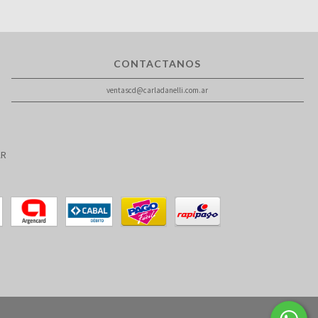
CONTACTANOS
ventascd@carladanelli.com.ar
AR