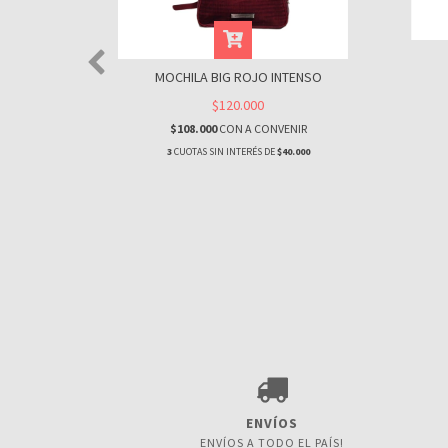
ARRÓN
MOCHILA BIG ROJO INTENSO
$120.000
NIR
$108.000
CON
A CONVENIR
.000
3
CUOTAS SIN INTERÉS DE
$40.000
ENVÍOS
ENVÍOS A TODO EL PAÍS!