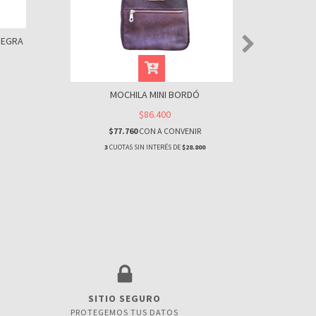
MOC
NEGRA
MOCHILA MINI BORDÓ
3
$86.400
$77.760
CON
A CONVENIR
3
CUOTAS SIN INTERÉS DE
$28.800
SITIO SEGURO
PROTEGEMOS TUS DATOS