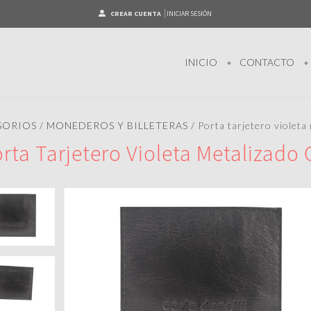
CREAR CUENTA
INICIAR SESIÓN
INICIO
CONTACTO
SORIOS
/
MONEDEROS Y BILLETERAS
/
Porta tarjetero violeta
rta Tarjetero Violeta Metalizado