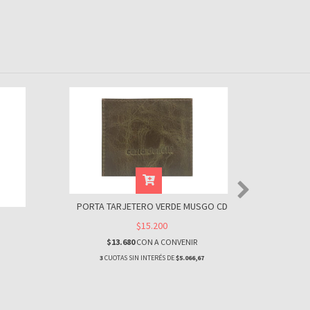
P
PORTA TARJETERO VERDE MUSGO CD
$15.200
$13.680
CON
A CONVENIR
3
CUOTAS SIN INTERÉS DE
$5.066,67