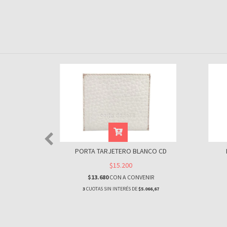
ATA
PORTA TARJETERO BLANCO CD
$15.200
$13.680
CON
A CONVENIR
IR
3
CUOTAS SIN INTERÉS DE
$5.066,67
66,67