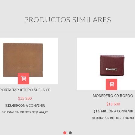
PRODUCTOS SIMILARES
PORTA TARJETERO SUELA CD
MONEDERO CD BORDO
$15.200
$18.600
$13.680
CON
A CONVENIR
$16.740
CON
A CONVENIR
3
CUOTAS SIN INTERÉS DE
$5.066,67
3
CUOTAS SIN INTERÉS DE
$6.200