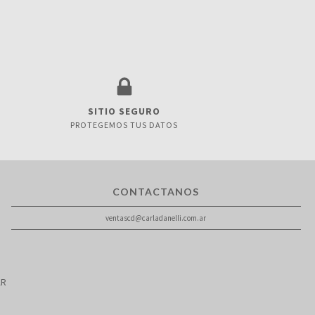
SITIO SEGURO
PROTEGEMOS TUS DATOS
CONTACTANOS
ventascd@carladanelli.com.ar
AR