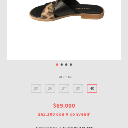
TALLE:
40
39
36
37
38
40
$69.000
$62.100
con
A convenir