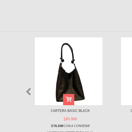
DE
CARTERA BASIC BLACK
$85.000
IR
$76.500
CON
A CONVENIR